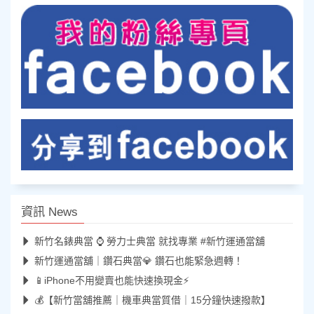
資訊 News
新竹名錶典當 ⌚ 勞力士典當 就找專業 #新竹運通當舖
新竹運通當舖｜鑽石典當💎 鑽石也能緊急週轉！
📱iPhone不用變賣也能快速換現金⚡
💰【新竹當舖推薦｜機車典當質借｜15分鐘快速撥款】