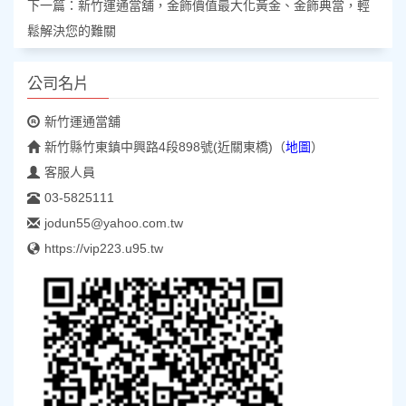
下一篇：
新竹運通當舖，金飾價值最大化黃金、金飾典當，輕
鬆解決您的難關
公司名片
新竹運通當舖
新竹縣竹東鎮中興路4段898號(近關東橋)
（
地圖
）
客服人員
03-5825111
jodun55@yahoo.com.tw
https://vip223.u95.tw