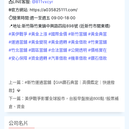
📩LINE客服:
@811vxcyr
🌐官方網站: https://a035825111.com/
⏱️營業時間:週一至週五 09:00-18:00
📍地址:新竹縣竹東鎮中興路四段898號 (近新竹市關東橋)
#美伊戰爭
#黃金上漲
#國際金價
#新竹當舖
#黃金典當
#運通當舖
#黃金變現
#黃金週轉
#黃金借款
#竹東當舖
#竹北當舖
#園區當舖
#合法當舖
#公開透明
#價格實在
#安心保障
#資金週轉
#汽車借款
#機車借款
#鑽石借款
上一篇：
#新竹運通當舖【GIA鑽石典當｜高價鑑定｜快速撥
款】💎
下一篇：
美伊戰爭影響全球股市，台股早盤挫逾800點 !股票補
倉、資金
公司名片