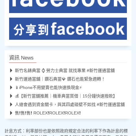
資訊 News
新竹名錶典當 ⌚ 勞力士典當 就找專業 #新竹運通當舖
新竹運通當舖｜鑽石典當💎 鑽石也能緊急週轉！
📱iPhone不用變賣也能快速換現金⚡
💰【新竹當舖推薦｜機車典當質借｜15分鐘快速撥款】
人總會遇到資金關卡，與其四處碰壁不如找 #新竹運通當舖
售❗️售❗️售❗️ ROLEX❗️ROLEX❗️ROLEX❗️
計息方式：利率部份也是依照政府規定合法的利率下作為計息的標